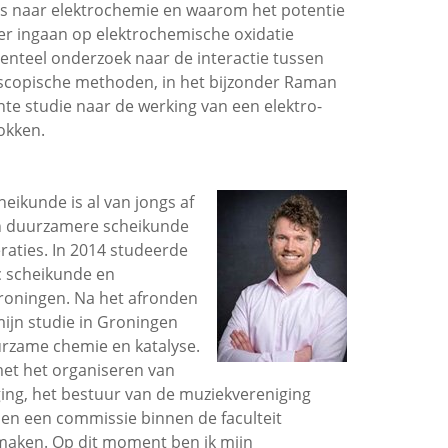
us naar elektrochemie en waarom het potentie
er ingaan op elektrochemische oxidatie
enteel onderzoek naar de interactie tussen
roscopische methoden, in het bijzonder Raman
ente studie naar de werking van een elektro-
okken.
eikunde is al van jongs af
en duurzamere scheikunde
raties. In 2014 studeerde
Sc scheikunde en
Groningen. Na het afronden
mijn studie in Groningen
urzame chemie en katalyse.
met het organiseren van
iging, het bestuur van de muziekvereniging
 en een commissie binnen de faculteit
maken. Op dit moment ben ik mijn