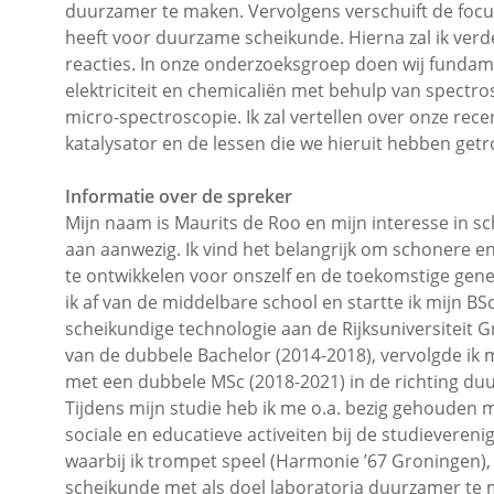
duurzamer te maken. Vervolgens verschuift de foc
heeft voor duurzame scheikunde. Hierna zal ik verd
reacties. In onze onderzoeksgroep doen wij fundam
elektriciteit en chemicaliën met behulp van spect
micro-spectroscopie. Ik zal vertellen over onze rec
katalysator en de lessen die we hieruit hebben getr
Informatie over de spreker
Mijn naam is Maurits de Roo en mijn interesse in sch
aan aanwezig. Ik vind het belangrijk om schonere 
te ontwikkelen voor onszelf en de toekomstige gene
ik af van de middelbare school en startte ik mijn B
scheikundige technologie aan de Rijksuniversiteit 
van de dubbele Bachelor (2014-2018), vervolgde ik 
met een dubbele MSc (2018-2021) in de richting du
Tijdens mijn studie heb ik me o.a. bezig gehouden 
sociale en educatieve activeiten bij de studieveren
waarbij ik trompet speel (Harmonie ’67 Groningen),
scheikunde met als doel laboratoria duurzamer te 