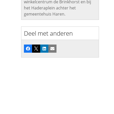
winkelcentrum de Brinkhorst en bij
het Haderaplein achter het
gemeentehuis Haren.
Deel met anderen
Facebook
X
LinkedIn
E-mail