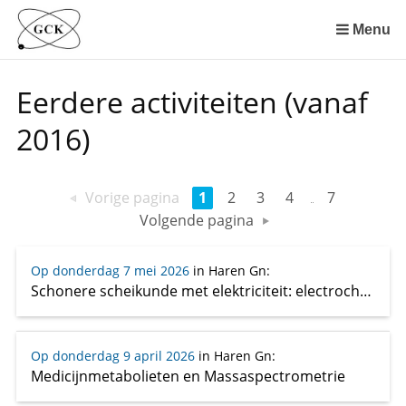
Sla
links
Menu
over
Spring
Eerdere activiteiten (vanaf
naar
de
2016)
inhoud
Spring
naar
Vorige pagina
1
2
3
4
7
het
Volgende pagina
menu
Op donderdag 7 mei 2026
in Haren Gn
:
Schonere scheikunde met elektriciteit: electrochemische oxidatie reacties
Op donderdag 9 april 2026
in Haren Gn
:
Medicijnmetabolieten en Massaspectrometrie