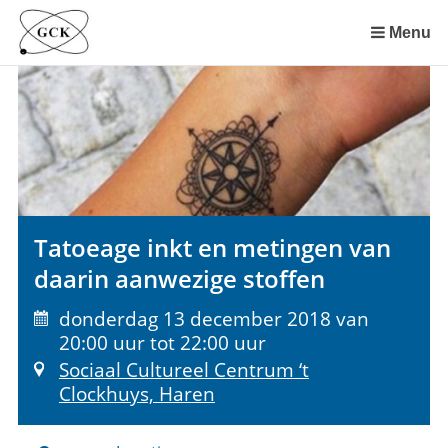
Sla
links
Menu
over
Spring
naar
de
inhoud
Spring
naar
het
Tatoeage inkt en metingen van
menu
daarin aanwezige stoffen
donderdag 13 december 2018 van
20:00 uur tot 22:00 uur
Sociaal Cultureel Centrum ‘t
Clockhuys, Haren