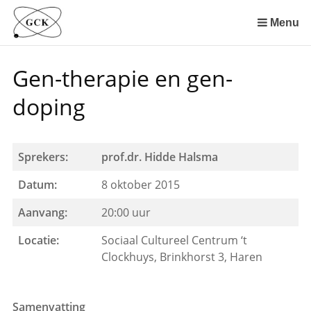
Sla
links
Menu
over
Spring
Gen-therapie en gen-
naar
de
doping
inhoud
Spring
naar
Sprekers:
prof.dr. Hidde Halsma
het
menu
Datum:
8 oktober 2015
Aanvang:
20:00 uur
Locatie:
Sociaal Cultureel Centrum ‘t
Clockhuys, Brinkhorst 3, Haren
Samenvatting