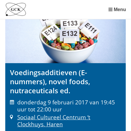
Sla
links
Menu
over
Spring
naar
de
inhoud
Spring
naar
het
Voedingsadditieven (E-
menu
nummers), novel foods,
nutraceuticals ed.
donderdag 9 februari 2017 van 19:45
uur tot 22:00 uur
Sociaal Cultureel Centrum ‘t
Clockhuys, Haren