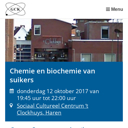
Sla
links
Menu
over
Spring
naar
de
inhoud
Spring
naar
het
Chemie en biochemie van
menu
suikers
donderdag 12 oktober 2017 van
19:45 uur tot 22:00 uur
Sociaal Cultureel Centrum ‘t
Clockhuys, Haren