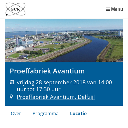
Sla
links
Menu
over
Spring
naar
de
inhoud
Spring
naar
het
Proeffabriek Avantium
menu
vrijdag 28 september 2018 van 14:00
uur tot 17:30 uur
Proeffabriek Avantium, Delfzijl
Over
Programma
Locatie