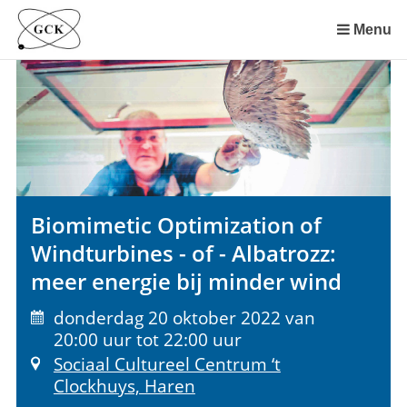
Sla
links
Menu
over
Spring
naar
de
inhoud
Spring
naar
het
Biomimetic Optimization of
menu
Windturbines - of - Albatrozz:
meer energie bij minder wind
donderdag 20 oktober 2022 van
20:00 uur tot 22:00 uur
Sociaal Cultureel Centrum ‘t
Clockhuys, Haren