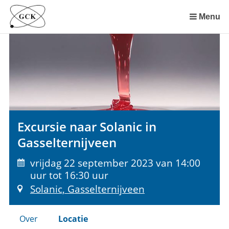
Sla
links
Menu
over
Spring
naar
de
inhoud
Spring
naar
het
Excursie naar Solanic in
menu
Gasselternijveen
vrijdag 22 september 2023 van 14:00
uur tot 16:30 uur
Solanic, Gasselternijveen
Over
Locatie