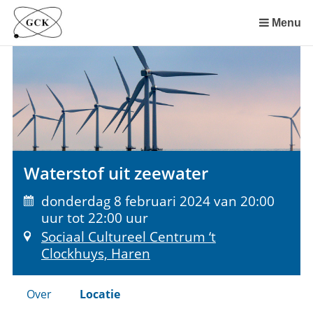
Sla
links
Menu
over
Spring
naar
de
inhoud
Spring
naar
het
Waterstof uit zeewater
menu
donderdag 8 februari 2024 van 20:00
uur tot 22:00 uur
Sociaal Cultureel Centrum ‘t
Clockhuys, Haren
Over
Locatie